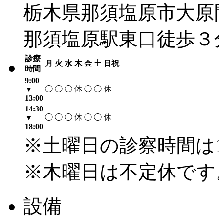
栃木県那須塩原市大原間4
那須塩原駅東口徒歩３
診療
月
火
水
木
金
土
日祝
時間
9:00
休
休
▼
◯
◯
◯
◯
◯
13:00
14:30
休
休
▼
◯
◯
◯
◯
◯
18:00
※土曜日の診察時間は1
※木曜日は不定休です
設備