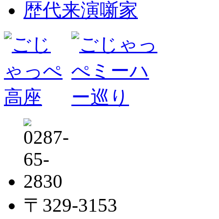
歴代来演噺家
〒329-3153