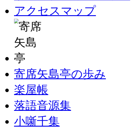
アクセスマップ
寄席矢島亭の歩み
楽屋帳
落語音源集
小噺千集