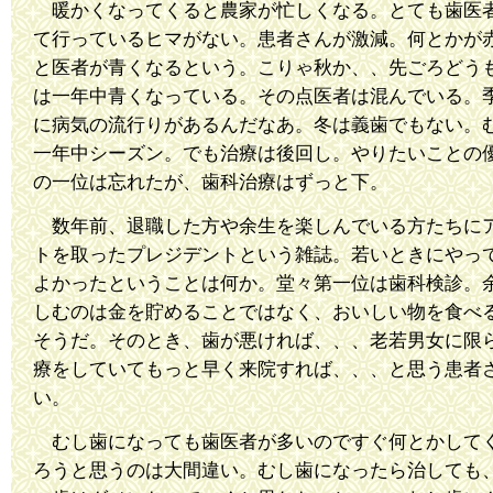
暖かくなってくると農家が忙しくなる。とても歯医
て行っているヒマがない。患者さんが激減。何とかが
と医者が青くなるという。こりゃ秋か、、先ごろどう
は一年中青くなっている。その点医者は混んでいる。
に病気の流行りがあるんだなあ。冬は義歯でもない。
一年中シーズン。でも治療は後回し。やりたいことの
の一位は忘れたが、歯科治療はずっと下。
数年前、退職した方や余生を楽しんでいる方たちに
トを取ったプレジデントという雑誌。若いときにやっ
よかったということは何か。堂々第一位は歯科検診。
しむのは金を貯めることではなく、おいしい物を食べ
そうだ。そのとき、歯が悪ければ、、、老若男女に限
療をしていてもっと早く来院すれば、、、と思う患者
い。
むし歯になっても歯医者が多いのですぐ何とかして
ろうと思うのは大間違い。むし歯になったら治しても