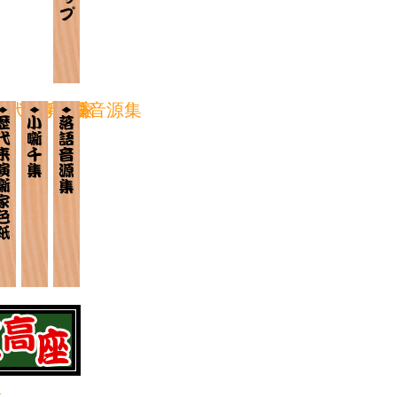
歴代来演噺家
小噺千集
落語音源集