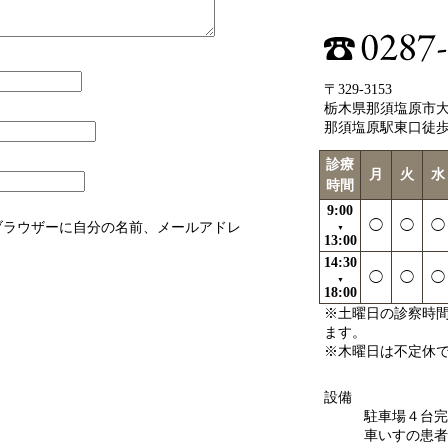
〒329-3153
栃木県那須塩原市大原
那須塩原駅東口徒
診療
月
火
水
時間
9:00
◯
◯
◯
ブラウザーに自分の名前、メールアドレ
▼
13:00
14:30
◯
◯
◯
▼
18:00
※土曜日の診察時間は
ます。
※木曜日は不定休
設備
駐車場４台完
車いすの患者