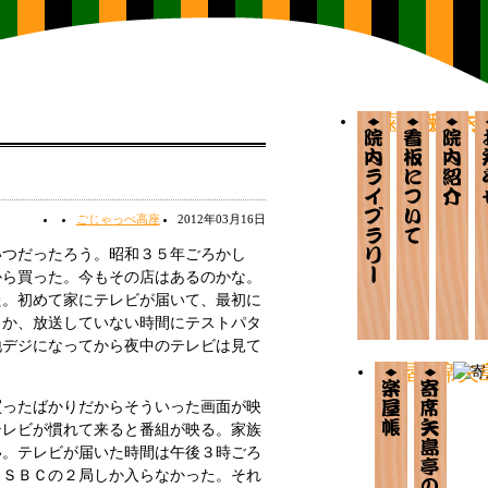
か歯ら板ライ
看板につ
院内
ごじゃっぺ高座
2012年03月16日
つだったろう。昭和３５年ごろかし
から買った。今もその店はあるのかな。
た。初めて家にテレビが届いて、最初に
とか、放送していない時間にテストパタ
地デジになってから夜中のテレビは見て
楽屋帳
寄席矢
ったばかりだからそういった画面が映
テレビが慣れて来ると番組が映る。家族
い。テレビが届いた時間は午後３時ごろ
とＳＢＣの２局しか入らなかった。それ