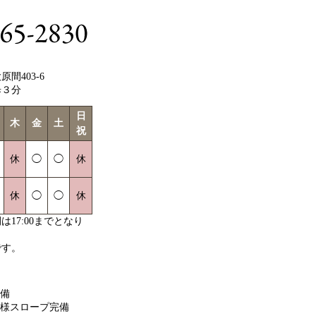
間403-6
歩３分
日
木
金
土
祝
休
◯
◯
休
休
◯
◯
休
17:00までとなり
です。
備
様スロープ完備