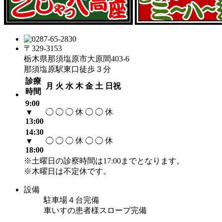
〒329-3153
栃木県那須塩原市大原間403-6
那須塩原駅東口徒歩３分
診療
月
火
水
木
金
土
日祝
時間
9:00
休
休
▼
◯
◯
◯
◯
◯
13:00
14:30
休
休
▼
◯
◯
◯
◯
◯
18:00
※土曜日の診察時間は17:00までとなります。
※木曜日は不定休です。
設備
駐車場４台完備
車いすの患者様スロープ完備