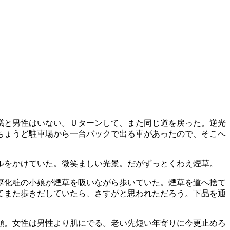
議と男性はいない。Ｕターンして、また同じ道を戻った。逆光
ちょうど駐車場から一台バックで出る車があったので、そこへ
ルをかけていた。微笑ましい光景。だがずっとくわえ煙草。
厚化粧の小娘が煙草を吸いながら歩いていた。煙草を道へ捨て
てまた歩きだしていたら、さすがと思われただろう。下品を通
顔。女性は男性より肌にでる。老い先短い年寄りに今更止めろ