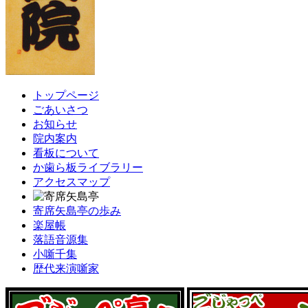
トップページ
ごあいさつ
お知らせ
院内案内
看板について
か歯ら板ライブラリー
アクセスマップ
寄席矢島亭の歩み
楽屋帳
落語音源集
小噺千集
歴代来演噺家