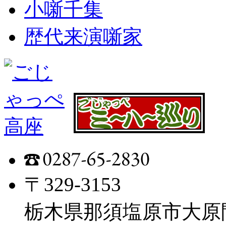
小噺千集
歴代来演噺家
〒329-3153
栃木県那須塩原市大原間4