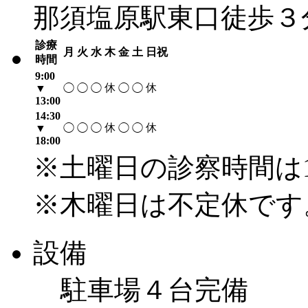
那須塩原駅東口徒歩３
診療
月
火
水
木
金
土
日祝
時間
9:00
休
休
▼
◯
◯
◯
◯
◯
13:00
14:30
休
休
▼
◯
◯
◯
◯
◯
18:00
※土曜日の診察時間は1
※木曜日は不定休です
設備
駐車場４台完備