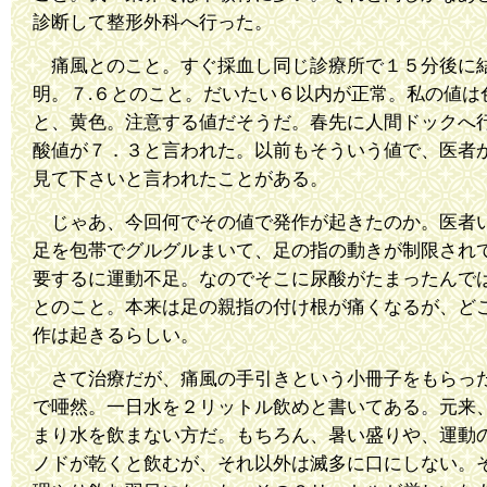
診断して整形外科へ行った。
痛風とのこと。すぐ採血し同じ診療所で１５分後に
明。７.６とのこと。だいたい６以内が正常。私の値は
と、黄色。注意する値だそうだ。春先に人間ドックへ
酸値が７．３と言われた。以前もそういう値で、医者
見て下さいと言われたことがある。
じゃあ、今回何でその値で発作が起きたのか。医者
足を包帯でグルグルまいて、足の指の動きが制限され
要するに運動不足。なのでそこに尿酸がたまったんで
とのこと。本来は足の親指の付け根が痛くなるが、ど
作は起きるらしい。
さて治療だが、痛風の手引きという小冊子をもらっ
で唖然。一日水を２リットル飲めと書いてある。元来
まり水を飲まない方だ。もちろん、暑い盛りや、運動
ノドが乾くと飲むが、それ以外は滅多に口にしない。