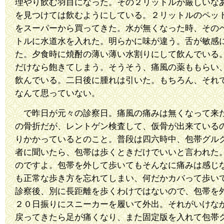
理やり飲む羽目になった。その２リットルが厳しいな
を見つけては飲むようにしている。２リットルのペッ
をスーパーから買ってきた。水が無くなった時、その
トルに水道水を入れた。明らかに味が違う。舌が敏感
た。夕食時に焼酎の薄い薄い水割りにして飲んでいる
だけなら飽きてしまう。そうそう、痛風の薬ももらい
飲んでいる。二日後に腫れは引いた。もちろん、それ
なんて思っていない。
で昨日が元々の診察日。痛風の痛みは無くなって来
の骨折だが、レントゲン検査して、仮骨が出来ている
りかかっているとのこと。普段は四六時中、包帯グル
者に聞いたら、包帯は歩くときだけでいいと言われた
のですよ。包帯を外して歩いてもそんなに痛みは感じ
も正常な歩き方を忘れてしまい、何だかカバって歩い
診察後、別に長距離を歩くわけではないので、包帯を
２０日振りにスニーカーを履いて外出。それがいけな
戻ってきたら足が痛くなり、また固定版を入れて包帯