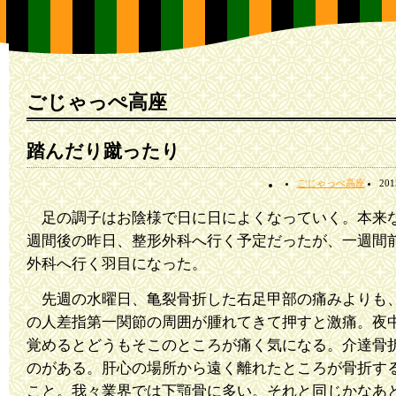
ごじゃっぺ高座
踏んだり蹴ったり
ごじゃっぺ高座
20
足の調子はお陰様で日に日によくなっていく。本来
週間後の昨日、整形外科へ行く予定だったが、一週間
外科へ行く羽目になった。
先週の水曜日、亀裂骨折した右足甲部の痛みよりも
の人差指第一関節の周囲が腫れてきて押すと激痛。夜
覚めるとどうもそこのところが痛く気になる。介達骨
のがある。肝心の場所から遠く離れたところが骨折す
こと。我々業界では下顎骨に多い。それと同じかなあ