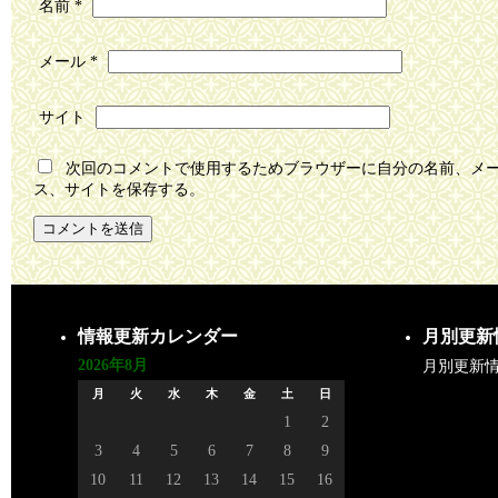
名前
*
メール
*
サイト
次回のコメントで使用するためブラウザーに自分の名前、メ
ス、サイトを保存する。
情報更新カレンダー
月別更新
2026年8月
月別更新
月
火
水
木
金
土
日
1
2
3
4
5
6
7
8
9
10
11
12
13
14
15
16