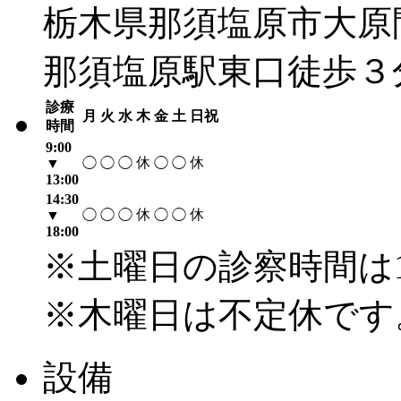
栃木県那須塩原市大原間4
那須塩原駅東口徒歩３
診療
月
火
水
木
金
土
日祝
時間
9:00
休
休
▼
◯
◯
◯
◯
◯
13:00
14:30
休
休
▼
◯
◯
◯
◯
◯
18:00
※土曜日の診察時間は1
※木曜日は不定休です
設備