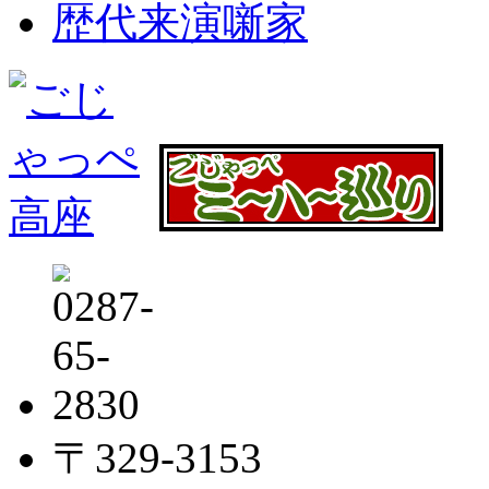
歴代来演噺家
〒329-3153