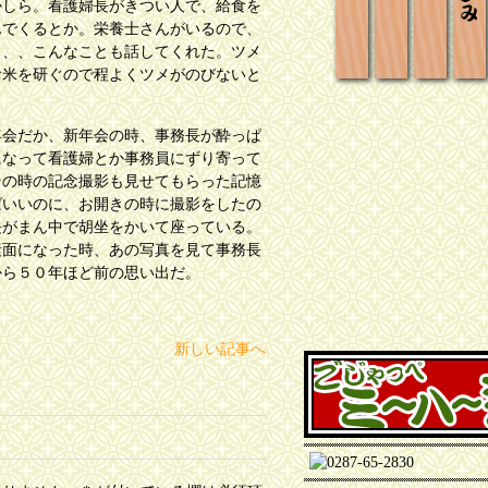
かしら。看護婦長がきつい人で、給食を
んでくるとか。栄養士さんがいるので、
、、、こんなことも話してくれた。ツメ
お米を研ぐので程よくツメがのびないと
会だか、新年会の時、事務長が酔っぱ
になって看護婦とか事務員にずり寄って
その時の記念撮影も見せてもらった記憶
ばいいのに、お開きの時に撮影をしたの
長がまん中で胡坐をかいて座っている。
素面になった時、あの写真を見て事務長
から５０年ほど前の思い出だ。
新しい記事へ