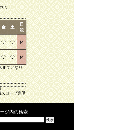
-6
日
金
土
祝
◯
◯
休
◯
◯
休
00までとなり
備
様スロープ完備
ージ内の検索