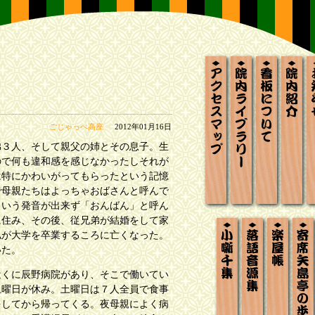
アクセスマップ
か歯ら板ライ
看板につ
院内
ごじゃっぺ高座
2012年01月16日
３人、そして親父の姉とその息子。生
ので何も違和感を感じなかったしそれが
は特にかわいがってもらったという記憶
で母親たちはよっちゃおばさんと呼んで
という発音が出来ず「おんばん」と呼ん
に住み、その後、従兄弟が結婚をして家
小噺千集
落語音源集
楽屋帳
寄
私が大学を卒業するころに亡くなった。
いた。
くに辰野病院があり、そこで働いてい
土曜日が休み。土曜日は７人全員で食事
をしてから帰ってくる。夜母親によく病