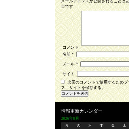
メールアドレスが公開されることは
目です
コメント
名前
*
メール
*
サイト
次回のコメントで使用するためブ
ス、サイトを保存する。
情報更新カレンダー
2026年8月
月
火
水
木
金
土