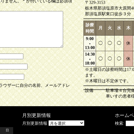
ありません。
*
が付いている欄は必須項
〒329-3153
栃木県那須塩原市大原間403
那須塩原駅東口徒歩３分
診療
月
火
水
木
時間
9:00
◯
◯
◯
休
▼
13:00
14:30
◯
◯
◯
休
▼
18:00
※土曜日の診察時間は17:
ます。
※木曜日は不定休です。
ラウザーに自分の名前、メールアドレ
設備
駐車場４台完
車いすの患者
月別更新情報
ホームペ
月別更新情報
検索:
日