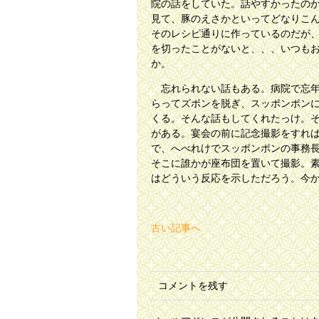
院の話をしていた。話やすかったの
見て、豚のえさかといってどなりこ
そのレシピ通りに作っているのだが
を切ったことがないと、、、いつも
か。
忘れられない話もある。病院で忘年
らってズボンを脱ぎ、スッポンポン
くる。そんな話もしてくれたっけ。
がある。宴会の前に記念撮影をすれ
で、へべれけでスッポンポンの事務
そこに誰かが座布団を置いて撮影。
はどういう反応を示しただろう。今
古い記事へ
コメントを残す