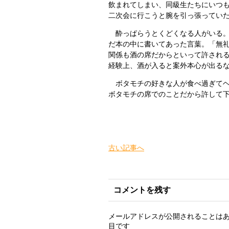
飲まれてしまい、同級生たちにいつ
二次会に行こうと腕を引っ張ってい
酔っぱらうとくどくなる人がいる。
だ本の中に書いてあった言葉。「無
関係も酒の席だからといって許され
経験上、酒が入ると案外本心が出る
ボタモチの好きな人が食べ過ぎてヘ
ボタモチの席でのことだから許して
古い記事へ
コメントを残す
メールアドレスが公開されることは
目です