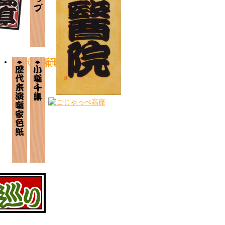
歴代来演噺家
小噺千集