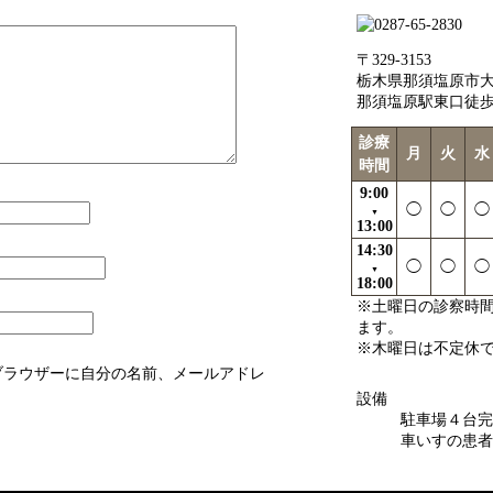
〒329-3153
栃木県那須塩原市大原
那須塩原駅東口徒
診療
月
火
水
時間
9:00
◯
◯
◯
▼
13:00
14:30
◯
◯
◯
▼
18:00
※土曜日の診察時間は
ます。
※木曜日は不定休
ブラウザーに自分の名前、メールアドレ
設備
駐車場４台完
車いすの患者