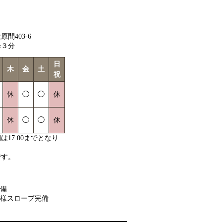
間403-6
歩３分
日
木
金
土
祝
休
◯
◯
休
休
◯
◯
休
17:00までとなり
です。
備
様スロープ完備