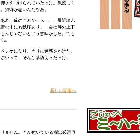
も押さえつけられていたっけ。教授にも
た。酒癖が悪いんだなあ。
あれ、俺のことかしら、、、最近読ん
礼講の中にも秩序あり」 会社等の上下
るもんじゃないという意味かしら。でも
なあ。
ベレケになり、周りに迷惑をかけた。
下さいって、そんな落語あったっけ。
新しい記事へ
ありません。
*
が付いている欄は必須項