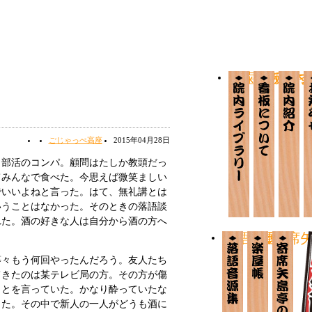
か歯ら板ライ
看板につ
院内
ごじゃっぺ高座
2015年04月28日
部活のコンパ。顧問はたしか教頭だっ
てみんなで食べた。今思えば微笑ましい
でいいよねと言った。はて、無礼講とは
いうことはなかった。そのときの落語談
れた。酒の好きな人は自分から酒の方へ
落語音源集
楽屋帳
寄席
々もう何回やったんだろう。友人たち
てきたのは某テレビ局の方。その方が傷
ことを言っていた。かなり酔っていたな
った。その中で新人の一人がどうも酒に