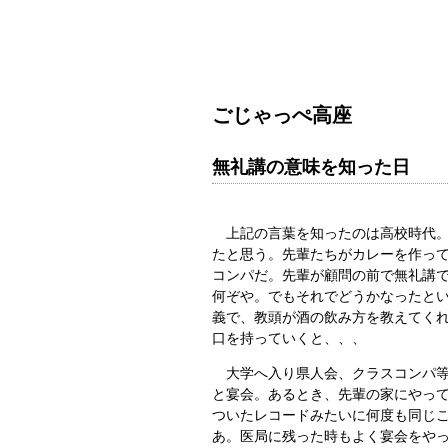
ごじゃっぺ高座
無礼講の意味を知った日
上記の言葉を知ったのは高校時代。
たと思う。先輩たちがカレーを作っ
コンパだ。先輩が顧問の前で無礼講
何ぞや。でもそれでどうかなったと
義で、教頭が酒の飲み方を教えてく
口を持っていくと、、、
大学へ入り県人会、クラスコンパ等
と宴会。あるとき、先輩の家にやっ
ついたレコードみたいに何度も同じ
あ。医局に残った時もよく宴会をや