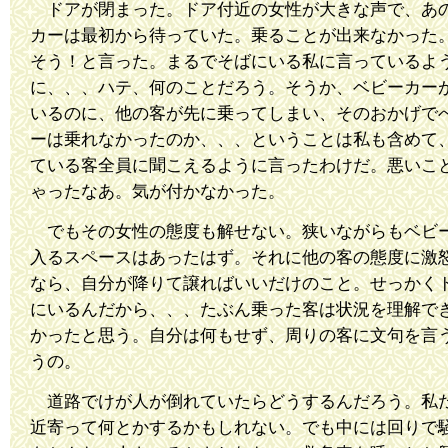
ドアが閉まった。ドア付近の女性が大きな声で、あ
カーは最初から待っていた。乗ることが出来なかった
そう！と言った。まるでそばにいる私に言っているよ
に、、、ハテ、何のことだろう。そうか、ベビーカー
いるのに、他の客が先に乗ってしまい、そのおかげで
ーは乗れなかったのか、、、ということは私も含めて
ている客全員に聞こえるように言ったわけだ。悪いこ
ゃったなあ。気が付かなかった。
でもその女性の態度も解せない。狭いながらもベビ
入るスペースはあったはず。それに他の客の態度に激
なら、自分が降りて譲ればいいだけのこと。せっかく
にいるんだから、、、たぶん乗った客は状況を理解で
かったと思う。自分は何もせず、周りの客に文句を言
うの。
道路でけが人が倒れていたらどうするんだろう。私
近寄って何とかするかもしれない。でも中には回りで