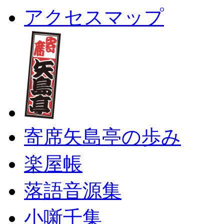
アクセスマップ
寄席矢島亭の歩み
楽屋帳
落語音源集
小噺千集