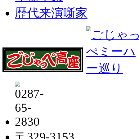
歴代来演噺家
〒329-3153