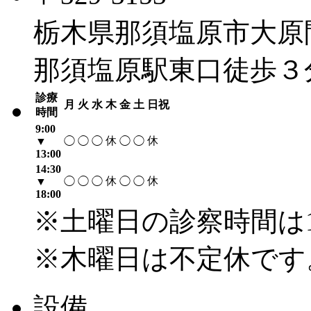
栃木県那須塩原市大原間4
那須塩原駅東口徒歩３
診療
月
火
水
木
金
土
日祝
時間
9:00
休
休
▼
◯
◯
◯
◯
◯
13:00
14:30
休
休
▼
◯
◯
◯
◯
◯
18:00
※土曜日の診察時間は1
※木曜日は不定休です
設備