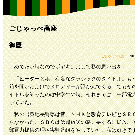
ごじゃっぺ高座
御慶
ごじゃっぺ高座
20
めでたい時なのでボヤキはよして私の思い出を、、
「ピーターと狼」有名なクラシックのタイトル。も
前を聞いただけでメロディーが浮かんでくる。でもそ
イトルを知ったのは中学生の時。それまでは「中部電
っていた。
私の出身地長野県は昔、ＮＨＫと教育テレビとＳＢ
らなかった。ＳＢＣは信越放送の略。要するに民放。
部電力提供の理科実験番組をやっていた。私は好きで