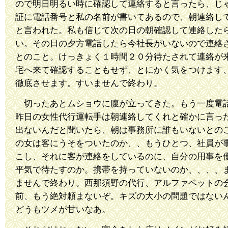
ので明日明るい時に確認して連絡すると言ったら、じ
証に電話番号と私の名前が書いてあるので、朝連絡し
と言われた。私も信じて次の日の朝確認して連絡した
い。その日の夕方電話したら今社長がいないので連絡
とのこと。けっきょく１時間２０分待たされて連絡が
宅へ来て確認することもせず、とにかく気をつけます
徹底させます。すいませんで終わり。
切ったあとムショウに腹が立ってきた。もう一度電
昨日の女性代行運転手は朝連絡してくれと確かに言っ
出ないんだと聞いたら、朝は事務所に誰もいないとの
の女は客にうそをついたのか、、もうひとつ、社員が
こし、それに客が連絡をしているのに、自分の用事を
平気で待たすのか。携帯を持っていないのか、、、、
ませんで終わり。西那須野の代行、アルファベットの
前、もう絶対頼まないぞ。キズの大小の問題ではない
どうもツメが甘いなあ。