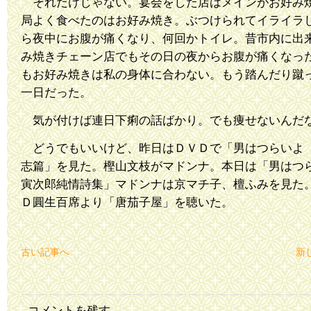
それだけじゃない。宴会をした店はメインがお好み
局よく食べたのはお好み焼き。ぶつけられてイライラ
ら夜中にお腹が痛くなり、何回かトイレ。昔市内に出
み焼きチェーン店でもその日の夜からお腹が痛くなっ
もお好み焼きは私の身体に合わない。もう踏んだり蹴
一日だった。
気が付けば連日下痢の話ばかり。でも痩せないんだ
どうでもいいけど、昨日はＤＶＤで「男はつらいよ
志篇」を見た。樫山文枝がマドンナ。本日は「男は
寅次郎純情詩集」マドンナは京マチ子、檀ふみを見た
Ｄ圓生百席より「唐茄子屋」を聴いた。
古い記事へ
新
コメントを残す