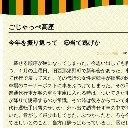
ごじゃっぺ高座
今年を振り返って ⑤当て逃げか
ごじゃっぺ高座
20
載せる順序が逆になってしまった。今思い出しても
つ。１月の土曜日、旧西那須野町で新年会があった。
て代行で戻って来た。その代行の女性運転手が拙宅の
車場のコーナーポストに車をぶつけてしまった。その
普通代行車が客の車を車庫に入れる時は、ついてきた
が降りて誘導するのが常識。その時は後ろからついて
代行運転手は雪のせいか、外へ出て誘導せず車の中で
いた。音がして飛び出してきた。ぶつかったところを
てほしいとのこと。当方は酔っぱらっているし、雪だ