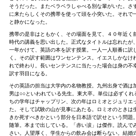
そうだった。またベラベラしゃべる別な輩がいた。さ
に来たらしくその携帯を使って頭を小突いた。それで
と静かになった。
携帯の是非はともかく、その場面を見て、４０年近く
時代の講義を思い出した。正式なタイトルは忘れたが
一年かけて、英語の本を訳す授業。一人一人順番に訳
く。その訳す範囲はワンセンテンス。イエスしかなけ
れで終わり。長いセンテンスに当たった場合は身の不
訳す羽目になる。
その英語の担当は大学内の名物教授。九州出身で酒は
男は○○といわれている先生。東大卒。単位は必ずくれ
ちの学年はチャップリン、次の年はロミオとジュリエ
た。そして試験の山が見事にあたる。ロミオのときは
きか死すべきかという部分を日本語で訳せという問題
随筆。本まで出している。「赤い涙」は傑作。読んで
さい。人望厚く、学生からの飲み会は断らない。結婚