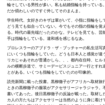
輪そしている男性が多い。私も結婚指輪を持っている
だか煩わしいのですぐ外してそのまんま。
学生時代、女好きのキザは輩がいて、小指に指輪をし
どう見ても似合っていない。今でもその指の指輪を覚
る。時代の最先端だったのかな。テレビを見ても、芸
手は指輪をしている。違和感を感じるなあ。
プロレスラーのアブドラ・ザ・ブッチャーの私生活写
にいくつも指輪をしていた。どうも日本人と感覚が違
リカじゃあそれが普通かしら、、、都内在住時、ヒル
ルの横断歩道で、サミーデービスジュニア一行とすれ
とがある。いくつも指輪をしていたのが印象的。
読売新聞に載った投書。黒柳徹子がアフリカへ取材旅
ときの黒柳徹子の服装がアクセサリージャラジャラ。
書いてあった。後日黒柳徹子の反論が載った。取材し
カ人の方たちはアクセサリーは当然のように身に着け