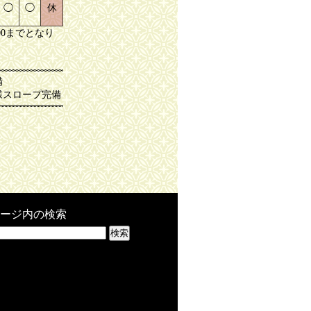
◯
◯
休
00までとなり
備
様スロープ完備
ージ内の検索