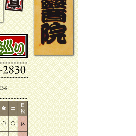
-6
日
金
土
祝
◯
◯
休