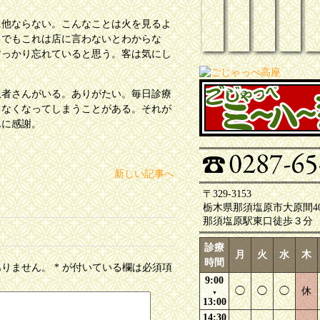
に他ならない。こんなことは火を見るよ
。でもこれは店に言わないとわからな
すっかり忘れていると思う。客は気にし
患者さんがいる。ありがたい。毎日診療
じなくなってしまうことがある。それが
んに感謝。
新しい記事へ
〒329-3153
栃木県那須塩原市大原間403
那須塩原駅東口徒歩３分
診療
月
火
水
木
時間
ありません。
*
が付いている欄は必須項
9:00
◯
◯
◯
休
▼
13:00
14:30