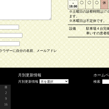
◯
◯
◯
休
▼
18:00
※土曜日の診察時間は17:
ます。
※木曜日は不定休です。
設備
駐車場４台完
車いすの患者
ラウザーに自分の名前、メールアドレ
月別更新情報
ホームペ
月別更新情報
検索:
日
2
9
16