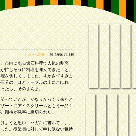
アクセスマップ
か歯ら板ライ
看板につ
院内
ごじゃっぺ高座
2013年01月18日
と。市内にある懐石料理で人気の割烹
員が忙しそうに料理を運んできた。と、
料理を倒してしまった。すかさずすみま
が三分の一ほどテーブルの上にこぼれ
思ったら、そのまんま。
歴代来演噺家
小噺千集
落語音源
楽屋
寄
は笑っていたが、かなりがっくり来たと
デザートにアイスクリームともう一品ぐ
が、期待が見事に裏切られた。
つけようと思い、ハガキに書いて、、、
まった。従業員に対して申し訳ない気持