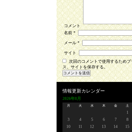
コメント
名前
*
メール
*
サイト
次回のコメントで使用するためブ
ス、サイトを保存する。
情報更新カレンダー
2026年8月
月
火
水
木
金
土
1
3
4
5
6
7
8
10
11
12
13
14
15