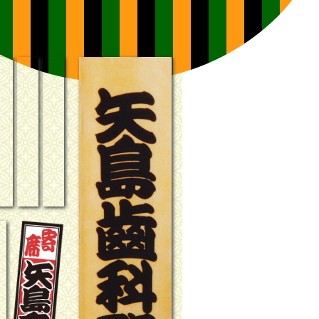
ブラリー
いて
案内
お知らせ
ごあいさつ
トップページ
集
帳
席矢島亭の歩み