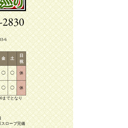
-6
日
金
土
祝
◯
◯
休
◯
◯
休
00までとなり
備
様スロープ完備