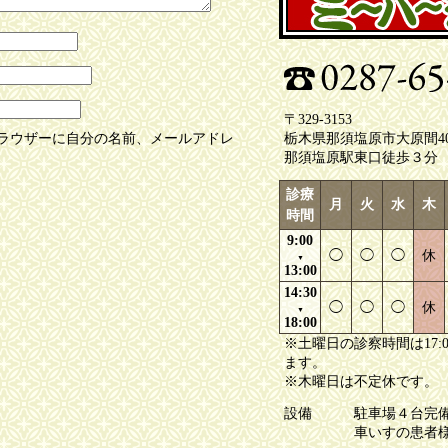
〒329-3153
ラウザーに自分の名前、メールアドレ
栃木県那須塩原市大原間403
那須塩原駅東口徒歩３分
診療
月
火
水
木
時間
9:00
◯
◯
◯
休
▼
13:00
14:30
◯
◯
◯
休
▼
18:00
※土曜日の診察時間は17:
ます。
※木曜日は不定休です。
設備
駐車場４台完
車いすの患者