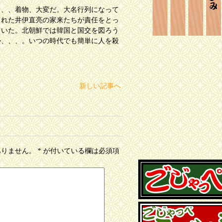
、、着物、大変だ。大名行列になって
された井伊直亮の家来たちが責任をとっ
ていた。北朝鮮では韓国と国交を図ろう
か、、、。いつの時代でも簡単に人を殺
新しい記事へ
ありません。
*
が付いている欄は必須項