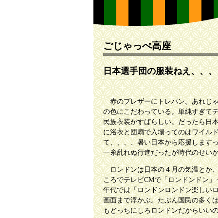
ごじゃっぺ高座
日本選手団の服装ねえ、、、
赤のブレザーにトレパン。あれじゃ
の色にこだわっている。単純すぎて
民族衣装がすばらしい。だったら日
に浴衣と団扇で入場ってのはワイル
て、、、、暑い日本から応援します
一糸乱れぬ行進だったが時代のせい
ロンドンは日本の４月の気温とか、
ころでテレビCMで「ロンドンドン」
年代では「ロンドンロンドン楽しい
画面まで浮かぶ。たぶん国民の多く
もどっちにしろロンドンだからいい