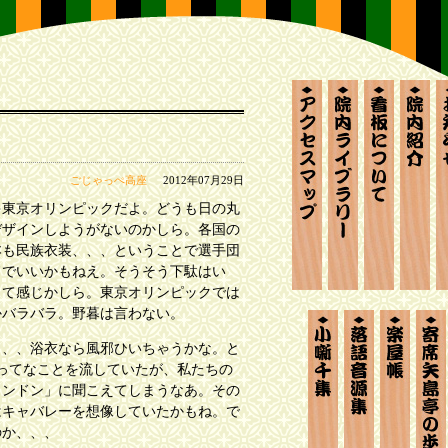
アクセスマップ
か歯ら板ライ
看板につ
院内
ごじゃっぺ高座
2012年07月29日
東京オリンピックだよ。どうも日の丸
デザインしようがないのかしら。各国の
本も民族衣装、、、ということで選手団
ドでいいかもねえ。そうそう下駄はい
って感じかしら。東京オリンピックでは
かバラバラ。野暮は言わない。
小噺千集
落語音源集
楽屋帳
寄
、、浴衣なら風邪ひいちゃうかな。と
ってなことを流していたが、私たちの
ロンドン」に聞こえてしまうなあ。その
はキャバレーを想像していたかもね。で
のか、、、