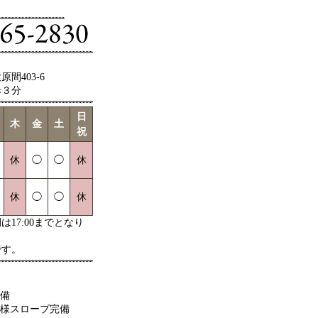
間403-6
歩３分
日
木
金
土
祝
休
◯
◯
休
休
◯
◯
休
17:00までとなり
です。
備
様スロープ完備