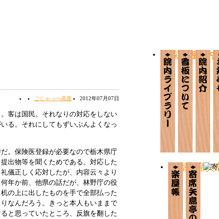
か歯ら板ライ
看板につ
院内
ごじゃっぺ高座
2012年07月07日
。客は国民。それなりの対応をしない
がいる。それにしてもずいぶんよくなっ
だ。保険医登録が必要なので栃木県庁
、提出物等を聞くためである。対応した
楽屋帳
寄席矢
も礼儀正しく応対したが、内容云々より
。何年か前、他県の話だが、林野庁の役
と机の上に出したものを手で全部払った
もりなんだろう。きっと本人もいままで
すると思っていたところ、反旗を翻した