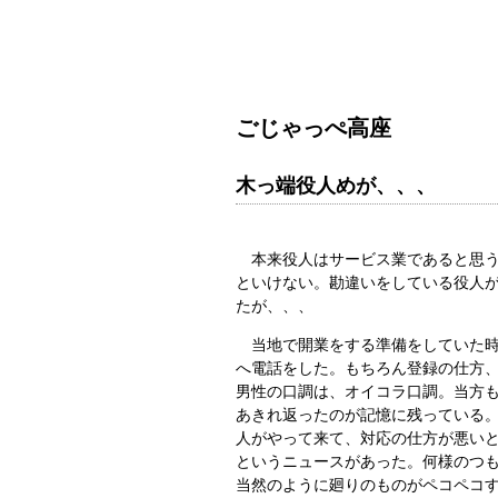
ごじゃっぺ高座
木っ端役人めが、、、
本来役人はサービス業であると思う
といけない。勘違いをしている役人
たが、、、
当地で開業をする準備をしていた時
へ電話をした。もちろん登録の仕方
男性の口調は、オイコラ口調。当方
あきれ返ったのが記憶に残っている
人がやって来て、対応の仕方が悪い
というニュースがあった。何様のつ
当然のように廻りのものがペコペコ