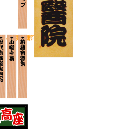
歴代来演噺家
小噺千集
落語音源集