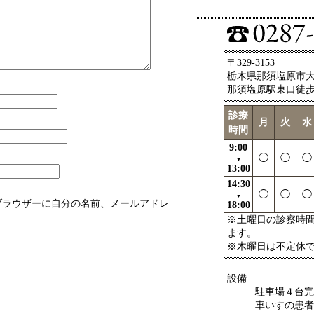
〒329-3153
栃木県那須塩原市大原
那須塩原駅東口徒
診療
月
火
水
時間
9:00
◯
◯
◯
▼
13:00
14:30
◯
◯
◯
▼
ブラウザーに自分の名前、メールアドレ
18:00
※土曜日の診察時間は
ます。
※木曜日は不定休
設備
駐車場４台完
車いすの患者