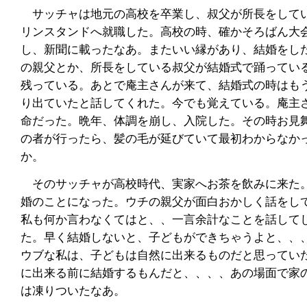
サッチャは地元の高校を卒業し、叔父が所長をして
リンスタンドへ就職した。高校の時、確かそろばん大
し、新聞に載ったなあ。またいい縁があり、結婚をし
の親父とか、所長をしている叔父が結婚式で踊ってい
残っている。あとで庵主さんが来て、結婚式の時はも
り出ていたと話してくれた。今でも覚えている。庵主
命だった。晩年、体調を崩し、入院した。その時お見
の者が行ったら、髪の毛が延びていて最初わからなか
か。
そのサッチャが高校時代、実家へお茶を飲みに来た
婚のことになった。ウチの親父が面白おかしく話をし
私も何か言わなくてはと、、一言余計なことを話して
た。早く結婚しないと、子どもができちゃうよと、、
ウブな私は、子どもは自然に出来るものだと思ってい
に出来る前に結婚するもんだと、、、、あの場面で家
は凍りついたなあ。