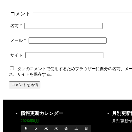
コメント
名前
*
メール
*
サイト
次回のコメントで使用するためブラウザーに自分の名前、メ
ス、サイトを保存する。
情報更新カレンダー
月別更新
2026年8月
月別更新
月
火
水
木
金
土
日