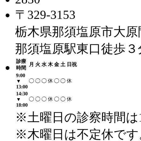
〒329-3153
栃木県那須塩原市大原間4
那須塩原駅東口徒歩３
診療
月
火
水
木
金
土
日祝
時間
9:00
休
休
▼
◯
◯
◯
◯
◯
13:00
14:30
休
休
▼
◯
◯
◯
◯
◯
18:00
※土曜日の診察時間は1
※木曜日は不定休です