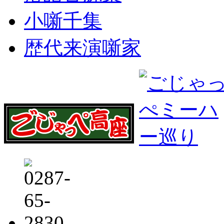
小噺千集
歴代来演噺家