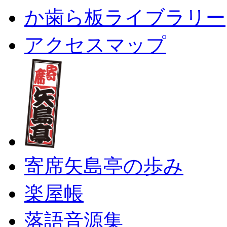
か歯ら板ライブラリー
アクセスマップ
寄席矢島亭の歩み
楽屋帳
落語音源集