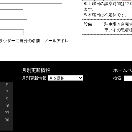
※土曜日の診察時間は17:
ます。
※木曜日は不定休です。
設備
駐車場４台完
車いすの患者
ラウザーに自分の名前、メールアドレ
月別更新情報
ホームペ
月別更新情報
検索:
日
2
9
16
23
30