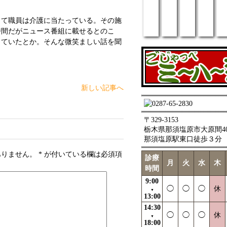
て職員は介護に当たっている。その施
時間だがニュース番組に載せるとのこ
していたとか。そんな微笑ましい話を聞
新しい記事へ
〒329-3153
栃木県那須塩原市大原間403
那須塩原駅東口徒歩３分
ありません。
*
が付いている欄は必須項
診療
月
火
水
木
時間
9:00
◯
◯
◯
休
▼
13:00
14:30
◯
◯
◯
休
▼
18:00