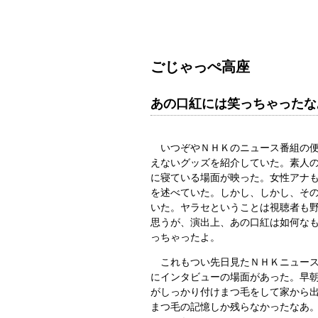
ごじゃっぺ高座
あの口紅には笑っちゃったな
いつぞやＮＨＫのニュース番組の便
えないグッズを紹介していた。素人
に寝ている場面が映った。女性アナ
を述べていた。しかし、しかし、そ
いた。ヤラセということは視聴者も
思うが、演出上、あの口紅は如何な
っちゃったよ。
これもつい先日見たＮＨＫニュース
にインタビューの場面があった。早
がしっかり付けまつ毛をして家から
まつ毛の記憶しか残らなかったなあ