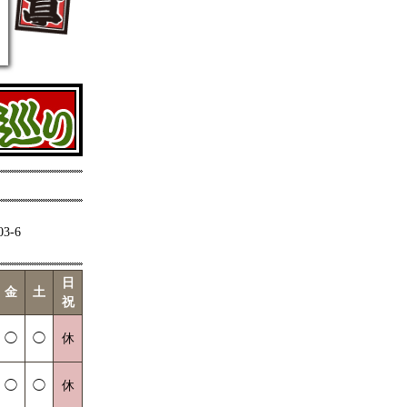
-6
日
金
土
祝
◯
◯
休
◯
◯
休