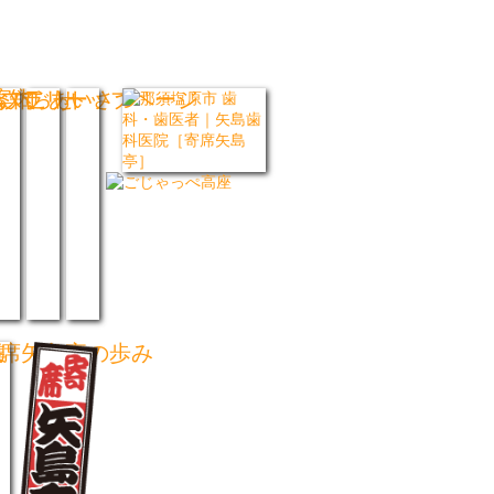
ブラリー
いて
案内
お知らせ
ごあいさつ
トップページ
集
帳
席矢島亭の歩み