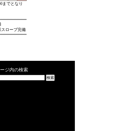
00までとなり
備
様スロープ完備
ージ内の検索