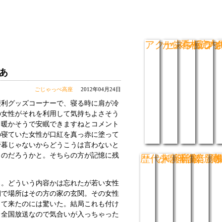
アクセスマップ
か歯ら板ライ
看板につ
院内
あ
ごじゃっぺ高座
2012年04月24日
利グッズコーナーで、寝る時に肩が冷
の女性がそれを利用して気持ちよさそう
も暖かそうで安眠できますねとコメント
の寝ていた女性が口紅を真っ赤に塗って
野暮じゃないからどうこうは言わないと
ものだろうかと。そちらの方が記憶に残
歴代来演噺家
小噺千集
落語音源
楽屋
寄
。どういう内容かは忘れたが若い女性
朝で場所はその方の家の玄関。その女性
出て来たのには驚いた。結局これも付け
。全国放送なので気合いが入っちゃった