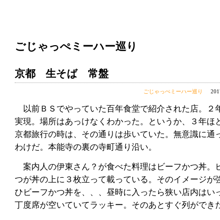
ごじゃっぺミーハー巡り
京都 生そば 常盤
ごじゃっぺミーハー巡り
20
以前ＢＳでやっていた百年食堂で紹介された店。２
実現。場所はあっけなくわかった。というか、３年ほ
京都旅行の時は、その通りは歩いていた。無意識に通
わけだ。本能寺の裏の寺町通り沿い。
案内人の伊東さん？が食べた料理はビーフかつ丼。
つが丼の上に３枚立って載っている。そのイメージが
ひビーフかつ丼を、、、昼時に入ったら狭い店内はい
丁度席が空いていてラッキー。そのあとすぐ列ができ