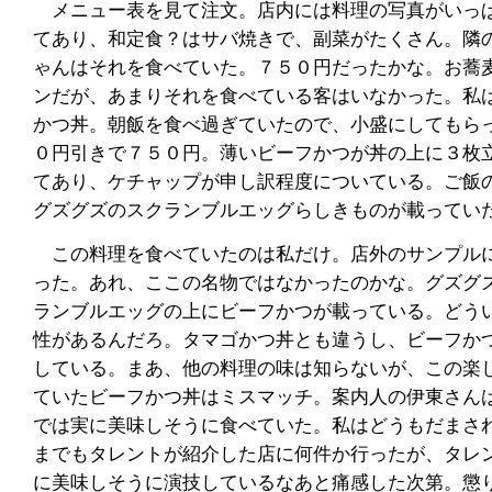
メニュー表を見て注文。店内には料理の写真がいっ
てあり、和定食？はサバ焼きで、副菜がたくさん。隣
ゃんはそれを食べていた。７５０円だったかな。お蕎
ンだが、あまりそれを食べている客はいなかった。私
かつ丼。朝飯を食べ過ぎていたので、小盛にしてもら
０円引きで７５０円。薄いビーフかつが丼の上に３枚
てあり、ケチャップが申し訳程度についている。ご飯
グズグズのスクランブルエッグらしきものが載ってい
この料理を食べていたのは私だけ。店外のサンプル
った。あれ、ここの名物ではなかったのかな。グズグ
ランブルエッグの上にビーフかつが載っている。どう
性があるんだろ。タマゴかつ丼とも違うし、ビーフか
している。まあ、他の料理の味は知らないが、この楽
ていたビーフかつ丼はミスマッチ。案内人の伊東さん
では実に美味しそうに食べていた。私はどうもだまさ
までもタレントが紹介した店に何件か行ったが、タレ
に美味しそうに演技しているなあと痛感した次第。懲