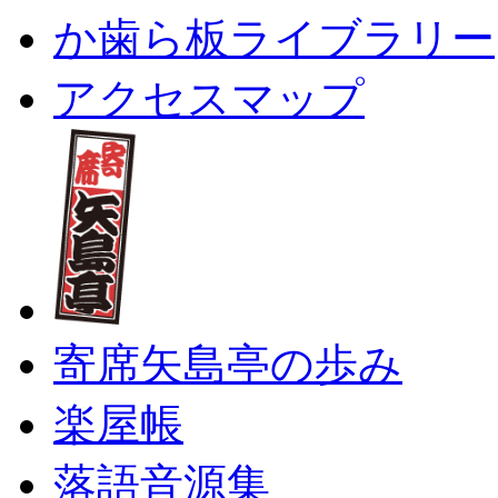
か歯ら板ライブラリー
アクセスマップ
寄席矢島亭の歩み
楽屋帳
落語音源集