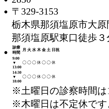
〒329-3153
栃木県那須塩原市大原間4
那須塩原駅東口徒歩３
診療
月
火
水
木
金
土
日祝
時間
9:00
休
休
▼
◯
◯
◯
◯
◯
13:00
14:30
休
休
▼
◯
◯
◯
◯
◯
18:00
※土曜日の診察時間は1
※木曜日は不定休です