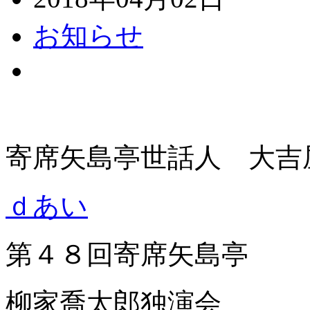
お知らせ
寄席矢島亭世話人 大吉
ｄあい
第４８回寄席矢島亭
柳家喬太郎独演会