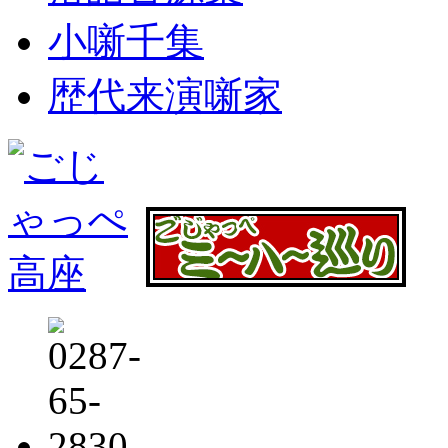
小噺千集
歴代来演噺家