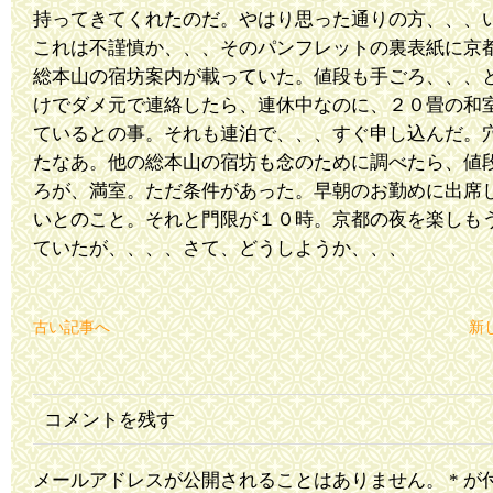
持ってきてくれたのだ。やはり思った通りの方、、、
これは不謹慎か、、、そのパンフレットの裏表紙に京
総本山の宿坊案内が載っていた。値段も手ごろ、、、
けでダメ元で連絡したら、連休中なのに、２０畳の和
ているとの事。それも連泊で、、、すぐ申し込んだ。
たなあ。他の総本山の宿坊も念のために調べたら、値
ろが、満室。ただ条件があった。早朝のお勤めに出席
いとのこと。それと門限が１０時。京都の夜を楽しも
ていたが、、、、さて、どうしようか、、、
古い記事へ
新
コメントを残す
メールアドレスが公開されることはありません。
*
が