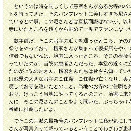
というのは時を同じくして患者さんがあるお寺のパ
トを持ってきた。そのパンフレットに美しすぎる尼さ
ているとの事。この尼さんとは直接面識はないが、以
寺にいたところを遠くから眺めて一度でファンになっ
数年前だ。そこのお寺の近くを通ったところ、その
祭りをやっており、檀家さんが集まって模擬店をやっ
信者でもない私は、境内に入ったところ、そこの模擬
っていたのが、当院の患者さんだった。本堂の近くに
たのが上記の尼さん。檀家さんたちは皆さん知ってい
は他県の大きなお寺のご住職。ご住職が亡くなり、奥
度してお寺を継いだとのこと。当地のお寺のご住職も
おり、けっこう当地にやってくるとのこと。治療に来
んに、そこの尼さんのことをよく聞いた。ぶっちゃけ
番組に推薦したいよ。
でそこの宗派の最新号のパンフレットに私が気にし
さんが写真入りで載っているということでわざわざ患