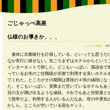
ごじゃっぺ高座
仏様のお導きか、、、
ごじゃっぺ高座
20
連休に京都旅行を計画している。といっても思うだ
なか実行に移せない。先ごろまずはホテルからという
インターネットで探した。どこもいっぱい。落語会で
っているお寺のご住職様が京都で利用する安いホテル
てくれた。ところがその期間は普段の４倍の値段にな
た。そこもいっぱい。実際まだ空いているホテルもあ
目の玉が飛び出るような値段。それでもあと何部屋と
う競争だよ。利用する人がいるんだなあ。世の中景気
かしら。ところが空いている宿をゲット。