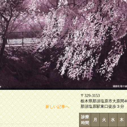
〒329-3153
栃木県那須塩原市大原間403
那須塩原駅東口徒歩３分
新しい記事へ
診療
月
火
水
木
時間