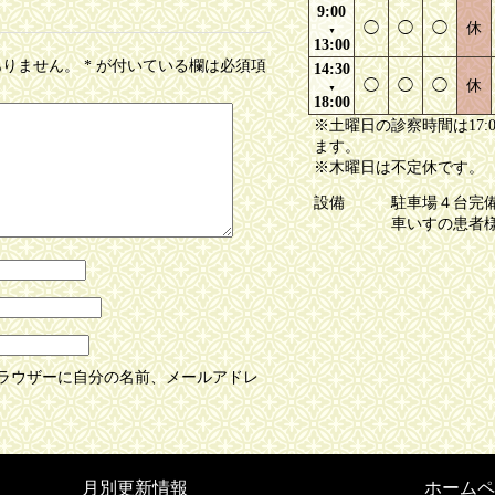
9:00
◯
◯
◯
休
▼
13:00
ありません。
*
が付いている欄は必須項
14:30
◯
◯
◯
休
▼
18:00
※土曜日の診察時間は17:
ます。
※木曜日は不定休です。
設備
駐車場４台完
車いすの患者
ラウザーに自分の名前、メールアドレ
月別更新情報
ホームペ