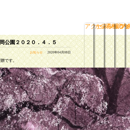
アクセスマップ
か歯ら板ライ
看板につ
院内
岡公園２０２０．４．５
お知らせ
2020年04月08日
寄贈です。
歴代来演噺家
小噺千集
落語音源
楽屋
寄