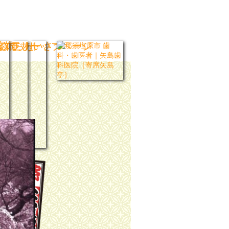
ブラリー
いて
案内
お知らせ
ごあいさつ
トップページ
集
帳
席矢島亭の歩み