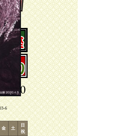
-6
日
金
土
祝