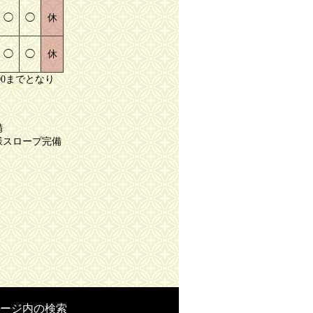
◯
◯
休
◯
◯
休
00までとなり
備
様スロープ完備
ージ内の検索