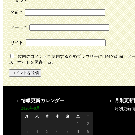
コメント
名前
*
メール
*
サイト
次回のコメントで使用するためブラウザーに自分の名前、メ
ス、サイトを保存する。
情報更新カレンダー
月別更新
2026年8月
月別更新
月
火
水
木
金
土
日
1
2
3
4
5
6
7
8
9