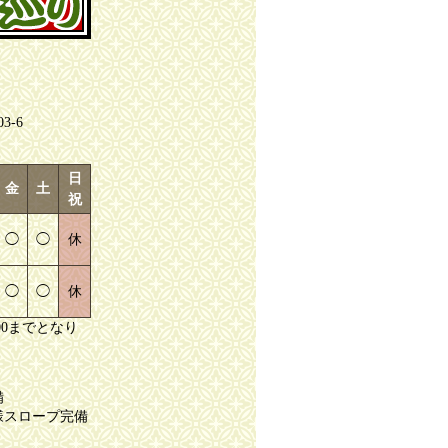
-6
日
金
土
祝
◯
◯
休
◯
◯
休
00までとなり
備
様スロープ完備