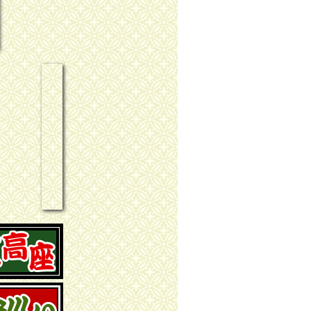
歴代来演噺家