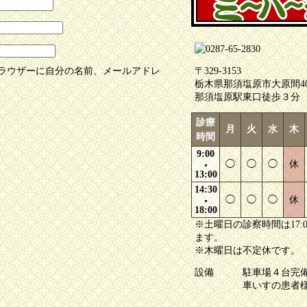
ラウザーに自分の名前、メールアドレ
〒329-3153
栃木県那須塩原市大原間403
那須塩原駅東口徒歩３分
診療
月
火
水
木
時間
9:00
◯
◯
◯
休
▼
13:00
14:30
◯
◯
◯
休
▼
18:00
※土曜日の診察時間は17:
ます。
※木曜日は不定休です。
設備
駐車場４台完
車いすの患者