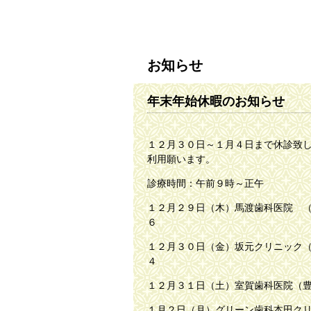
お知らせ
年末年始休暇のお知らせ
１２月３０日～１月４日まで休診致
利用願います。
診療時間：午前９時～正午
１２月２９日（木）馬渡歯科
６
１２月３０日（金）坂元クリ
４
１２月３１日（土）室賀歯科
１月２日（月）グリーン歯科本田ク