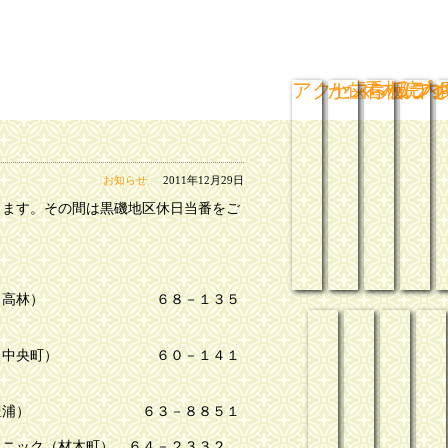
アクセスマップ
か歯ら板ライ
看板につ
院内
お知らせ
2011年12月29日
します。その間は黒磯地区休日当番をご
医院 （高林） ６８－１３５
小噺千集
落語音源集
楽屋帳
寄
ニック（中央町） ６０－１４１
医院（豊浦） ６３－８８５１
リニック（材木町） ６４－２３３２